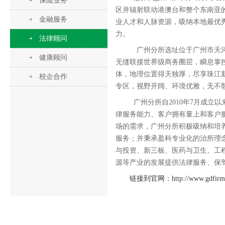
保险业务
区并辐射联动港澳台和整个东南亚
金融服务
业人才和人脉资源，吸纳本地最优
力。
法律顾问
广州分所选址位于广州市天河区
健康顾问
无缝联接世界级商务圈层，瞬息掌控
体，地理位置得天独厚，尽享珠江新
校企合作
专区，视野开阔、环境优雅，无不
广州分所自2010年7月成
律服务能力、客户拥有量上和客户
场的需求，广州分所积极吸纳和培
服务；并秉承盈科专业化的治所理
与投资、新三板、医药与卫生、工
源等产业的发展提供法律服务、保
链接到官网：http://www.gdfirm.